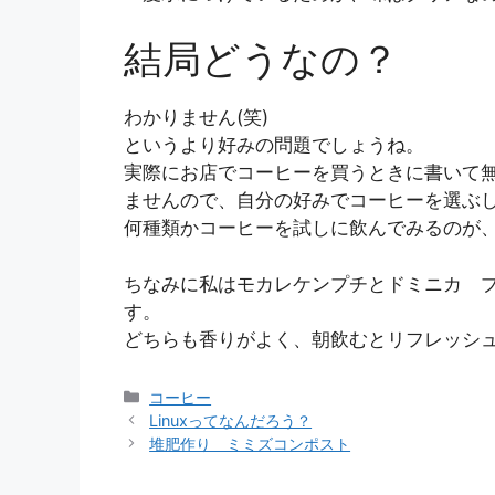
結局どうなの？
わかりません(笑)
というより好みの問題でしょうね。
実際にお店でコーヒーを買うときに書いて
ませんので、自分の好みでコーヒーを選ぶ
何種類かコーヒーを試しに飲んでみるのが
ちなみに私はモカレケンプチとドミニカ 
す。
どちらも香りがよく、朝飲むとリフレッシ
カ
コーヒー
テ
Linuxってなんだろう？
ゴ
堆肥作り ミミズコンポスト
リ
ー