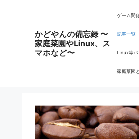
コ
ン
ゲーム関
テ
ン
かどやんの備忘録 〜
記事一覧
ツ
家庭菜園やLinux、ス
へ
ス
マホなど〜
Linux
キ
ッ
家庭菜園
プ