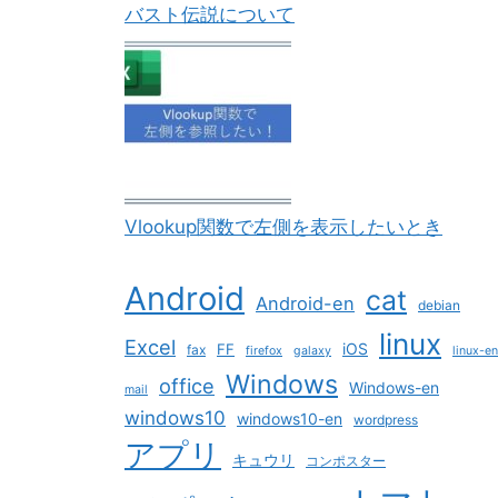
バスト伝説について
Vlookup関数で左側を表示したいとき
Android
cat
Android-en
debian
linux
Excel
iOS
FF
fax
firefox
galaxy
linux-en
Windows
office
Windows-en
mail
windows10
windows10-en
wordpress
アプリ
キュウリ
コンポスター