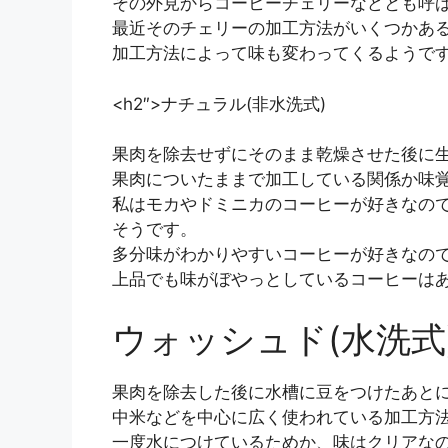
その外見からコーヒーチェリーなどとも呼
最近そのチェリーの加工方法がいくつかあ
加工方法によって味も変わってくるようで
<h2″>ナチュラル(非水洗式)
果肉を除去せずにそのまま乾燥させた後に
果肉についたままで加工している関係か味
私はモカやドミニカのコーヒーが好きなの
そうです。
多分味がわかりやすいコーヒーが好きなの
上品でも味がぼやっとしているコーヒーは
ウォッシュド(水洗式
果肉を除去した後に水槽に豆をつけたあと
中米などを中心に広く使われている加工方
一度水につけているためか、味はクリアな