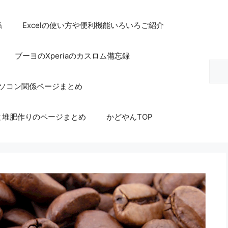
係
Excelの使い方や便利機能いろいろご紹介
ブーヨのXperiaのカスロム備忘録
検
索
等パソコン関係ページまとめ
と堆肥作りのページまとめ
かどやんTOP