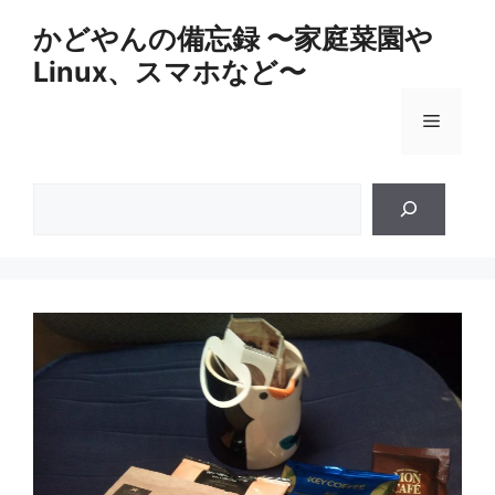
コ
かどやんの備忘録 〜家庭菜園や
ン
Linux、スマホなど〜
テ
ン
メ
ツ
へ
ス
ニ
検
キ
索
ッ
ュ
プ
ー