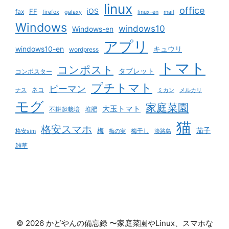
linux
office
iOS
FF
fax
firefox
galaxy
linux-en
mail
Windows
windows10
Windows-en
アプリ
windows10-en
キュウリ
wordpress
トマト
コンポスト
タブレット
コンポスター
プチトマト
ピーマン
ネコ
ナス
ミカン
メルカリ
モグ
家庭菜園
大玉トマト
不耕起栽培
堆肥
猫
格安スマホ
茄子
梅
梅干し
格安sim
梅の実
淡路島
雑草
© 2026 かどやんの備忘録 〜家庭菜園やLinux、スマホな