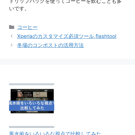
ドリップバッグを使ってコーヒーを飲むことも多
いです。
カ
コーヒー
テ
Xperiaのカスタマイズ必須ツール,flashtool
ゴ
冬場のコンポストの活用方法
リ
ー
風水術をいろいろな視点で比較してみた