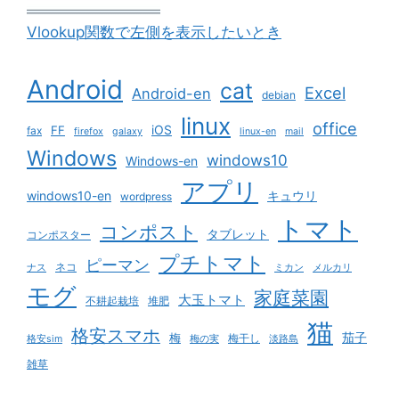
Vlookup関数で左側を表示したいとき
Android
cat
Excel
Android-en
debian
linux
office
iOS
FF
fax
firefox
galaxy
linux-en
mail
Windows
windows10
Windows-en
アプリ
windows10-en
キュウリ
wordpress
トマト
コンポスト
タブレット
コンポスター
プチトマト
ピーマン
ネコ
ナス
ミカン
メルカリ
モグ
家庭菜園
大玉トマト
不耕起栽培
堆肥
猫
格安スマホ
茄子
梅
梅干し
格安sim
梅の実
淡路島
雑草