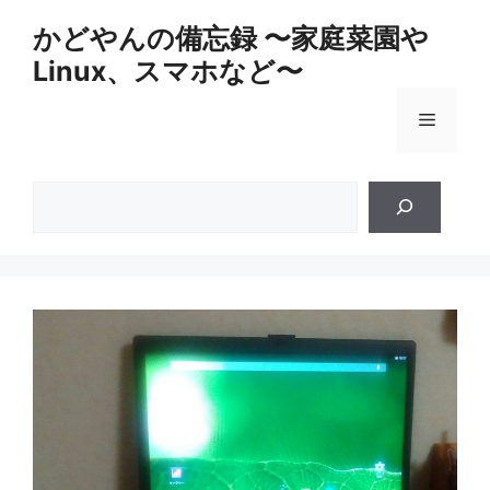
コ
かどやんの備忘録 〜家庭菜園や
ン
Linux、スマホなど〜
テ
ン
メ
ツ
へ
ス
ニ
検
キ
索
ッ
ュ
プ
ー