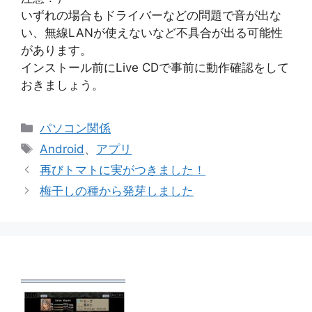
いずれの場合もドライバーなどの問題で音が出な
い、無線LANが使えないなど不具合が出る可能性
があります。
インストール前にLive CDで事前に動作確認をして
おきましょう。
カ
パソコン関係
テ
タ
Android
、
アプリ
ゴ
グ
再びトマトに実がつきました！
リ
梅干しの種から発芽しました
ー