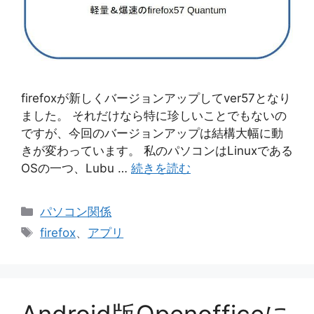
firefoxが新しくバージョンアップしてver57となり
ました。 それだけなら特に珍しいことでもないの
ですが、今回のバージョンアップは結構大幅に動
きが変わっています。 私のパソコンはLinuxである
OSの一つ、Lubu …
続きを読む
カ
パソコン関係
テ
タ
firefox
、
アプリ
ゴ
グ
リ
ー
Android版Openofficeに