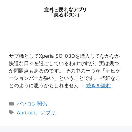
サブ機としてXperia SO-03Dを購入してなかなか
快適な日々を過ごしているわけですが、実は幾つ
か問題点もあるのです。 その中の一つが「ナビゲ
ーションバーが狭い」ということです。 些細なこ
とのように思うかもしれません …
続きを読む
カ
パソコン関係
テ
タ
Android
、
アプリ
ゴ
グ
リ
ー