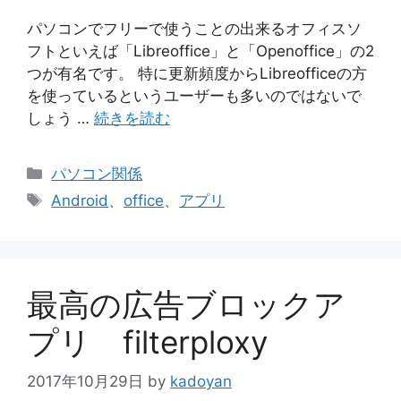
パソコンでフリーで使うことの出来るオフィスソ
フトといえば「Libreoffice」と「Openoffice」の2
つが有名です。 特に更新頻度からLibreofficeの方
を使っているというユーザーも多いのではないで
しょう …
続きを読む
カ
パソコン関係
テ
タ
Android
、
office
、
アプリ
ゴ
グ
リ
ー
最高の広告ブロックア
プリ filterploxy
2017年10月29日
by
kadoyan