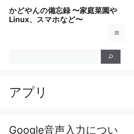
コ
かどやんの備忘録 〜家庭菜園や
ン
Linux、スマホなど〜
テ
ン
メ
ツ
へ
ス
ニ
検
キ
索
ッ
ュ
プ
ー
アプリ
Google音声入力につい