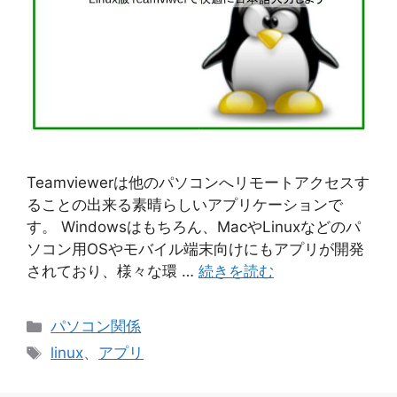
Teamviewerは他のパソコンへリモートアクセスす
ることの出来る素晴らしいアプリケーションで
す。 Windowsはもちろん、MacやLinuxなどのパ
ソコン用OSやモバイル端末向けにもアプリが開発
されており、様々な環 …
続きを読む
カ
パソコン関係
テ
タ
linux
、
アプリ
ゴ
グ
リ