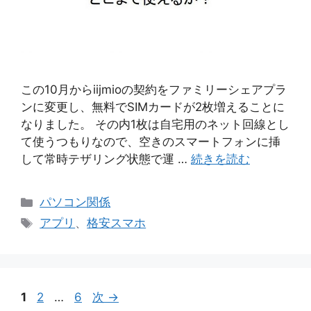
この10月からiijmioの契約をファミリーシェアプラ
ンに変更し、無料でSIMカードが2枚増えることに
なりました。 その内1枚は自宅用のネット回線とし
て使うつもりなので、空きのスマートフォンに挿
して常時テザリング状態で運 …
続きを読む
カ
パソコン関係
テ
タ
アプリ
、
格安スマホ
ゴ
グ
リ
ー
ペ
ペ
ペ
1
2
…
6
次
→