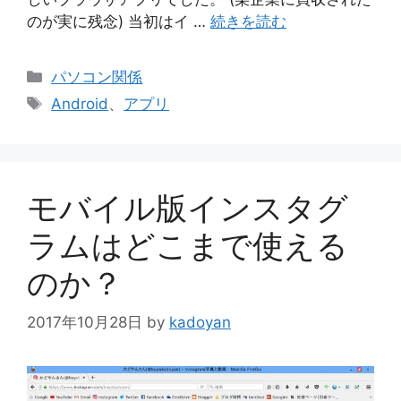
のが実に残念) 当初はイ …
続きを読む
カ
パソコン関係
テ
タ
Android
、
アプリ
ゴ
グ
リ
ー
モバイル版インスタグ
ラムはどこまで使える
のか？
2017年10月28日
by
kadoyan