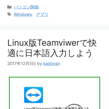
カ
パソコン関係
テ
タ
Windows
、
アプリ
ゴ
グ
リ
ー
Linux版Teamviwerで快
適に日本語入力しよう
2017年12月5日
by
kadoyan