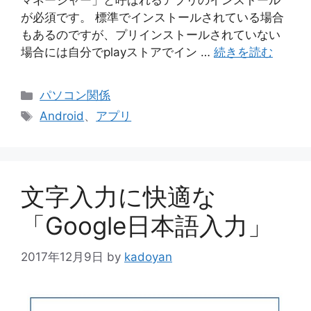
マネージャー」と呼ばれるアプリのインストール
が必須です。 標準でインストールされている場合
もあるのですが、プリインストールされていない
場合には自分でplayストアでイン …
続きを読む
カ
パソコン関係
テ
タ
Android
、
アプリ
ゴ
グ
リ
ー
文字入力に快適な
「Google日本語入力」
2017年12月9日
by
kadoyan