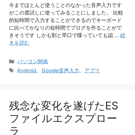
今までほとんど使うことのなかった音声入力です
がこの度試しに使ってみることにしました。 比較
的短時間で入力することができるのでキーボード
に比べてかなりの短時間でブログを作ることがで
きそうです しかも割と早口で喋っていても認 …
続
きを読む
カ
パソコン関係
テ
タ
Android
、
Google音声入力
、
アプリ
ゴ
グ
リ
ー
残念な変化を遂げたES
ファイルエクスプロー
ラ