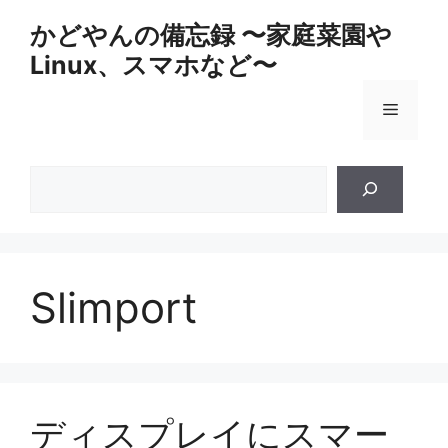
コ
かどやんの備忘録 〜家庭菜園や
ン
Linux、スマホなど〜
テ
ン
メ
ツ
へ
ス
ニ
検
キ
索
ッ
ュ
プ
ー
Slimport
ディスプレイにスマー