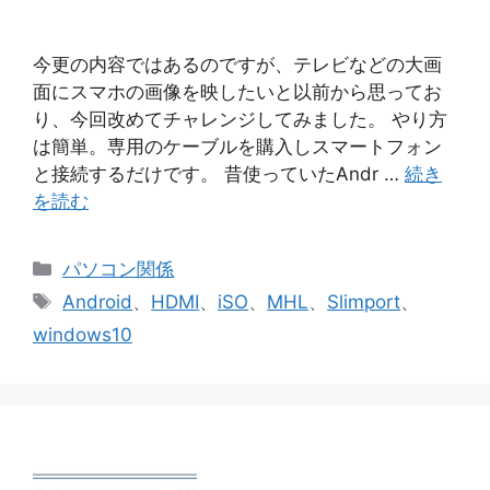
今更の内容ではあるのですが、テレビなどの大画
面にスマホの画像を映したいと以前から思ってお
り、今回改めてチャレンジしてみました。 やり方
は簡単。専用のケーブルを購入しスマートフォン
と接続するだけです。 昔使っていたAndr …
続き
を読む
カ
パソコン関係
テ
タ
Android
、
HDMI
、
iSO
、
MHL
、
Slimport
、
ゴ
グ
windows10
リ
ー