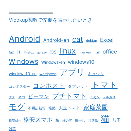
Vlookup関数で左側を表示したいとき
Android
cat
Excel
Android-en
debian
linux
office
iOS
FF
fax
firefox
galaxy
linux-en
mail
Windows
windows10
Windows-en
アプリ
windows10-en
キュウリ
wordpress
トマト
コンポスト
タブレット
コンポスター
プチトマト
ピーマン
ネコ
ナス
ミカン
メルカリ
モグ
家庭菜園
大玉トマト
不耕起栽培
堆肥
猫
格安スマホ
茄子
梅
梅干し
格安sim
梅の実
淡路島
雑草