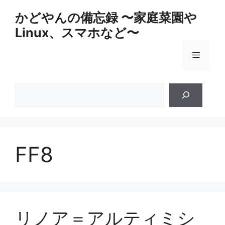
コ
かどやんの備忘録 〜家庭菜園や
ン
Linux、スマホなど〜
テ
ン
メ
ツ
へ
ス
ニ
検
キ
索
ッ
ュ
プ
ー
FF8
リノア＝アルティミシ