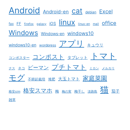
Android
cat
Excel
Android-en
debian
linux
office
iOS
FF
fax
firefox
galaxy
linux-en
mail
Windows
windows10
Windows-en
アプリ
windows10-en
キュウリ
wordpress
トマト
コンポスト
タブレット
コンポスター
プチトマト
ピーマン
ネコ
ナス
ミカン
メルカリ
モグ
家庭菜園
大玉トマト
不耕起栽培
堆肥
猫
格安スマホ
茄子
梅
梅干し
格安sim
梅の実
淡路島
雑草