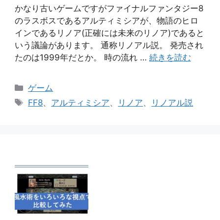
かなり古いゲームですがファイナルファンタジー8
のラスボスであるアルティミシアが、物語のヒロ
インであるリノア(正確には未来のリノア)であると
いう議論があります。 通称リノアル説。 発売され
たのは1999年だとか。 時の流れ …
続きを読む
カ
ゲーム
テ
タ
FF8
、
アルティミシア
、
リノア
、
リノアル説
ゴ
グ
リ
ー