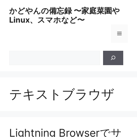
コ
かどやんの備忘録 〜家庭菜園や
ン
Linux、スマホなど〜
テ
ン
メ
ツ
へ
ス
ニ
検
キ
索
ッ
ュ
プ
ー
テキストブラウザ
Lightning Browserでサ