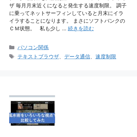
ザ 毎月月末近くになると発生する速度制限。 調子
に乗ってネットサーフィンしていると月末にイラ
イラすることになります。 まさにソフトバンクの
ＣＭ状態。 私も少し …
続きを読む
カ
パソコン関係
テ
タ
テキストブラウザ
、
データ通信
、
速度制限
ゴ
グ
リ
ー