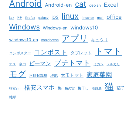
Android
cat
Excel
Android-en
debian
linux
office
iOS
FF
fax
firefox
galaxy
linux-en
mail
Windows
windows10
Windows-en
アプリ
windows10-en
キュウリ
wordpress
トマト
コンポスト
タブレット
コンポスター
プチトマト
ピーマン
ネコ
ナス
ミカン
メルカリ
モグ
家庭菜園
大玉トマト
不耕起栽培
堆肥
猫
格安スマホ
茄子
梅
梅干し
格安sim
梅の実
淡路島
雑草