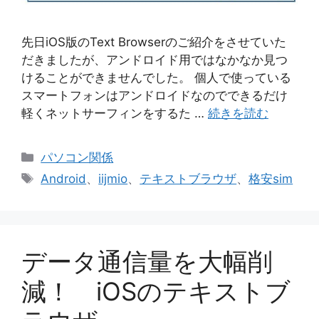
先日iOS版のText Browserのご紹介をさせていた
だきましたが、アンドロイド用ではなかなか見つ
けることができませんでした。 個人で使っている
スマートフォンはアンドロイドなのでできるだけ
軽くネットサーフィンをするた …
続きを読む
カ
パソコン関係
テ
タ
Android
、
iijmio
、
テキストブラウザ
、
格安sim
ゴ
グ
リ
ー
データ通信量を大幅削
減！ iOSのテキストブ