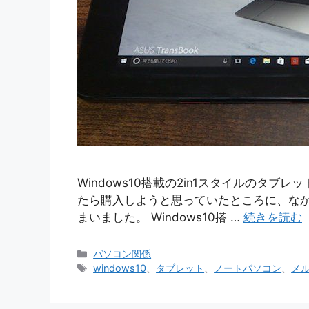
Windows10搭載の2in1スタイルのタブ
たら購入しようと思っていたところに、な
まいました。 Windows10搭 …
続きを読む
カ
パソコン関係
テ
タ
windows10
、
タブレット
、
ノートパソコン
、
メ
ゴ
グ
リ