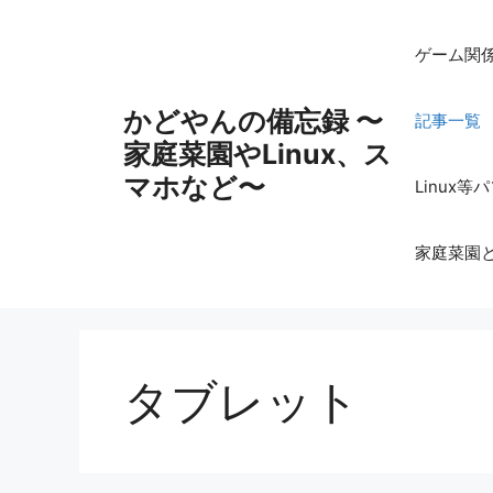
コ
ン
ゲーム関
テ
ン
かどやんの備忘録 〜
記事一覧
ツ
家庭菜園やLinux、ス
へ
ス
マホなど〜
Linux
キ
ッ
家庭菜園
プ
タブレット