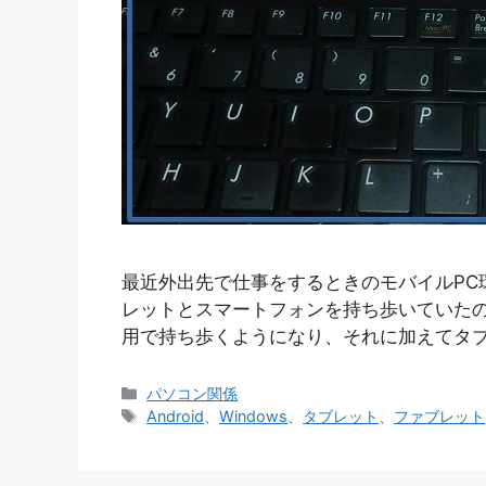
最近外出先で仕事をするときのモバイルPC
レットとスマートフォンを持ち歩いていた
用で持ち歩くようになり、それに加えてタブ
カ
パソコン関係
テ
タ
Android
、
Windows
、
タブレット
、
ファブレット
ゴ
グ
リ
ー