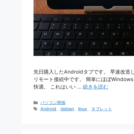
先日購入したAndroidタブです。 早速改造し
リモート接続中です。 簡単にほぼWindo
快適。 これはいい …
続きを読む
カ
パソコン関係
テ
タ
Android
、
debian
、
linux
、
タブレット
ゴ
グ
リ
ー