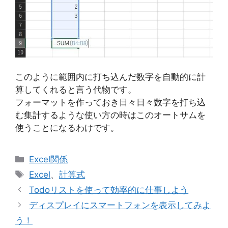
このように範囲内に打ち込んだ数字を自動的に計
算してくれると言う代物です。
フォーマットを作っておき日々日々数字を打ち込
む集計するような使い方の時はこのオートサムを
使うことになるわけです。
カ
Excel関係
テ
タ
Excel
、
計算式
ゴ
グ
Todoリストを使って効率的に仕事しよう
リ
ディスプレイにスマートフォンを表示してみよ
ー
う！