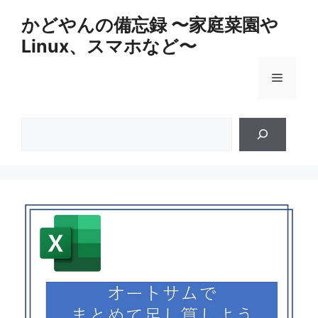
コ
かどやんの備忘録 〜家庭菜園や
ン
Linux、スマホなど〜
テ
ン
メ
ツ
へ
ス
ニ
検
キ
索
ッ
ュ
プ
ー