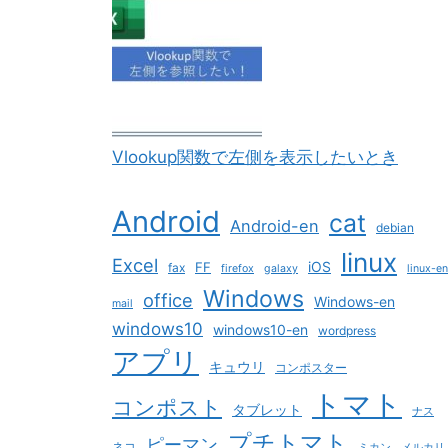
Vlookup関数で左側を表示したいとき
Android
cat
Android-en
debian
linux
Excel
iOS
FF
fax
firefox
galaxy
linux-en
Windows
office
Windows-en
mail
windows10
windows10-en
wordpress
アプリ
キュウリ
コンポスター
トマト
コンポスト
タブレット
ナス
プチトマト
ピーマン
ネコ
ミカン
メルカリ