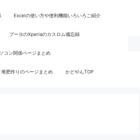
係
Excelの使い方や便利機能いろいろご紹介
ブーヨのXperiaのカスロム備忘録
検
索
等パソコン関係ページまとめ
と堆肥作りのページまとめ
かどやんTOP