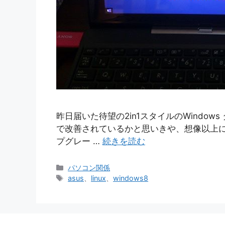
昨日届いた待望の2in1スタイルのWindows 
で改善されているかと思いきや、想像以上に使い
プグレー …
続きを読む
カ
パソコン関係
テ
タ
asus
、
linux
、
windows8
ゴ
グ
リ
ー