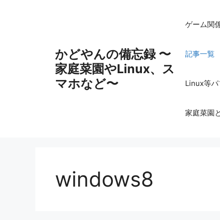
コ
ン
ゲーム関
テ
ン
かどやんの備忘録 〜
記事一覧
ツ
家庭菜園やLinux、ス
へ
ス
マホなど〜
Linux
キ
ッ
家庭菜園
プ
windows8