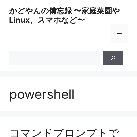
コ
かどやんの備忘録 〜家庭菜園や
ン
Linux、スマホなど〜
テ
ン
メ
ツ
へ
ス
ニ
検
キ
索
ッ
ュ
プ
ー
powershell
コマンドプロンプトで