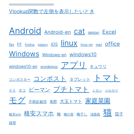
Vlookup関数で左側を表示したいとき
Android
cat
Excel
Android-en
debian
linux
office
iOS
FF
fax
firefox
galaxy
linux-en
mail
Windows
windows10
Windows-en
アプリ
windows10-en
キュウリ
wordpress
トマト
コンポスト
タブレット
コンポスター
プチトマト
ピーマン
ネコ
ナス
ミカン
メルカリ
モグ
家庭菜園
大玉トマト
不耕起栽培
堆肥
猫
格安スマホ
茄子
梅
梅干し
格安sim
梅の実
淡路島
雑草