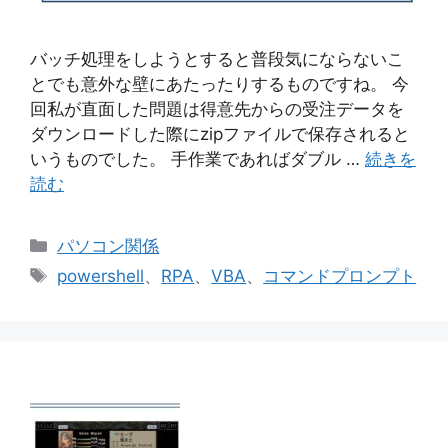
バッチ処理をしようとすると普段気にならないこ
とでも意外な壁にあたったりするものですね。 今
回私が直面した問題は得意先からの受注データを
ダウンロードした際にzipファイルで保存されると
いうものでした。 手作業であればダブル …
続きを
読む
カ
パソコン関係
テ
タ
powershell
、
RPA
、
VBA
、
コマンドプロンプト
ゴ
グ
リ
ー