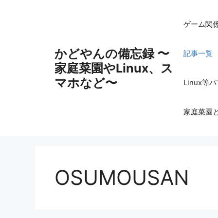
コ
ン
ゲーム関
テ
ン
かどやんの備忘録 〜
記事一覧
ツ
家庭菜園やLinux、ス
へ
ス
マホなど〜
Linux
キ
ッ
家庭菜園
プ
OSUMOUSAN