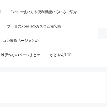
係
Excelの使い方や便利機能いろいろご紹介
ブーヨのXperiaのカスロム備忘録
検
索
等パソコン関係ページまとめ
と堆肥作りのページまとめ
かどやんTOP