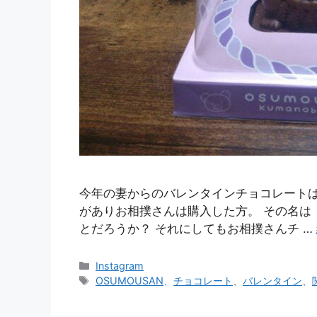
今年の妻からのバレンタインチョコレートは
がありお相撲さんは購入した方。 その名は「
とだろうか？ それにしてもお相撲さんチ …
カ
Instagram
テ
タ
OSUMOUSAN
、
チョコレート
、
バレンタイン
、
ゴ
グ
リ