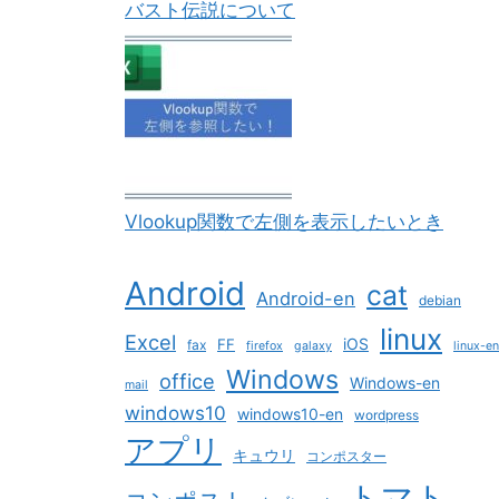
バスト伝説について
Vlookup関数で左側を表示したいとき
Android
cat
Android-en
debian
linux
Excel
iOS
FF
fax
firefox
galaxy
linux-en
Windows
office
Windows-en
mail
windows10
windows10-en
wordpress
アプリ
キュウリ
コンポスター
トマト