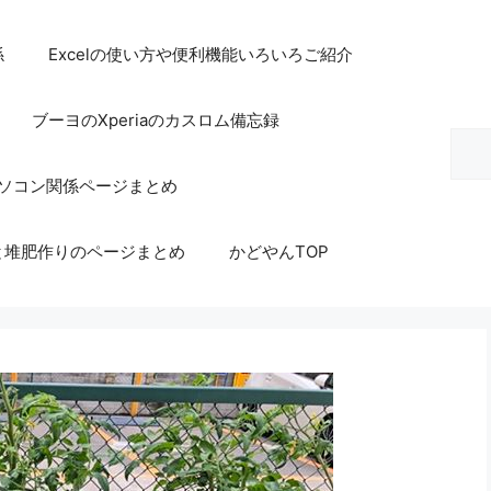
係
Excelの使い方や便利機能いろいろご紹介
ブーヨのXperiaのカスロム備忘録
検
索
等パソコン関係ページまとめ
と堆肥作りのページまとめ
かどやんTOP