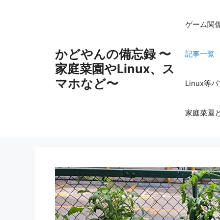
コ
ン
ゲーム関
テ
ン
かどやんの備忘録 〜
記事一覧
ツ
家庭菜園やLinux、ス
へ
ス
マホなど〜
Linux
キ
ッ
家庭菜園
プ