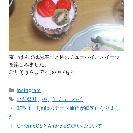
夜ごはんではお寿司と桃のチューハイ、スイーツ
を楽しみました。
ごちそうさまです(๑•̀ㅂ•́)و✧
カ
Instagram
テ
タ
ひな祭り
、
桃
、
缶チューハイ
ゴ
グ
悲報！ iijmioのデータ通信が低速になりまし
リ
た
ー
ChromeOSとAndroidの違いについて