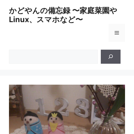
コ
かどやんの備忘録 〜家庭菜園や
ン
Linux、スマホなど〜
テ
ン
メ
ツ
へ
ス
ニ
検
キ
索
ッ
ュ
プ
ー