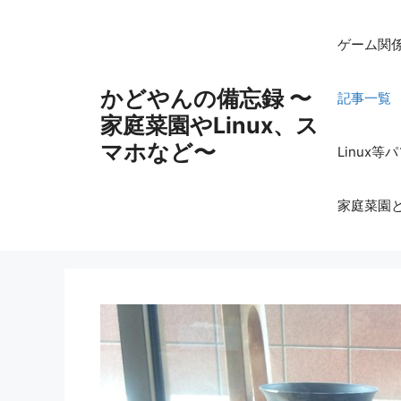
コ
ン
ゲーム関
テ
ン
かどやんの備忘録 〜
記事一覧
ツ
家庭菜園やLinux、ス
へ
ス
マホなど〜
Linux
キ
ッ
家庭菜園
プ