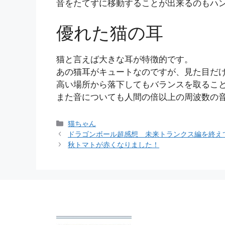
音をたてずに移動することが出来るのもハ
優れた猫の耳
猫と言えば大きな耳が特徴的です。
あの猫耳がキュートなのですが、見た目だ
高い場所から落下してもバランスを取るこ
また音についても人間の倍以上の周波数の
カ
猫ちゃん
テ
ドラゴンボール超感想 未来トランクス編を終えて
ゴ
秋トマトが赤くなりました！
リ
ー