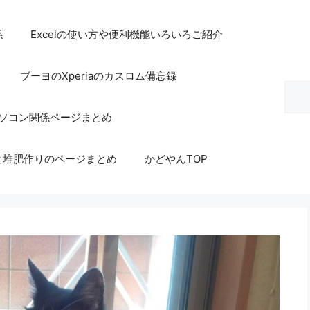
係
Excelの使い方や便利機能いろいろご紹介
ブーヨのXperiaのカスロム備忘録
検
索
等パソコン関係ページまとめ
と堆肥作りのページまとめ
かどやんTOP