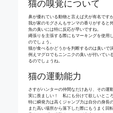
猫の嗅覚について
鼻が優れている動物と言えば犬が有名です
我が家のモグさんもサンマの香りがすると
魚の臭いには特に反応が早いですね。
縄張りを主張する際にもマーキングを使用
のでしょう。
猫が食べるかどうかを判断するのは臭いで
例えマグロでもニンニクの臭いが付いてい
るのでしょうね。
猫の運動能力
さすがハンターの仲間なだけあり、その運
実に羨ましい！ 私にも分けて欲しいとこ
特に瞬発力は高くジャンプ力は自分の身長
また高い場所から落下した際にもうまく回