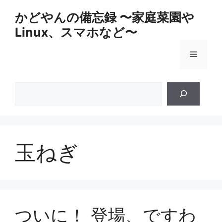
コ
かどやんの備忘録 〜家庭菜園や
ン
Linux、スマホなど〜
テ
ン
メ
ツ
へ
ス
ニ
検
キ
索
ッ
ュ
プ
ー
玉ねぎ
ついに！ 登場、ですわ