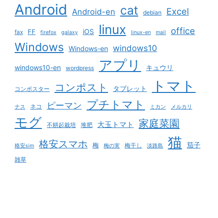
Android
cat
Excel
Android-en
debian
linux
office
iOS
FF
fax
firefox
galaxy
linux-en
mail
Windows
windows10
Windows-en
アプリ
windows10-en
キュウリ
wordpress
トマト
コンポスト
タブレット
コンポスター
プチトマト
ピーマン
ネコ
ナス
ミカン
メルカリ
モグ
家庭菜園
大玉トマト
不耕起栽培
堆肥
猫
格安スマホ
茄子
梅
梅干し
格安sim
梅の実
淡路島
雑草