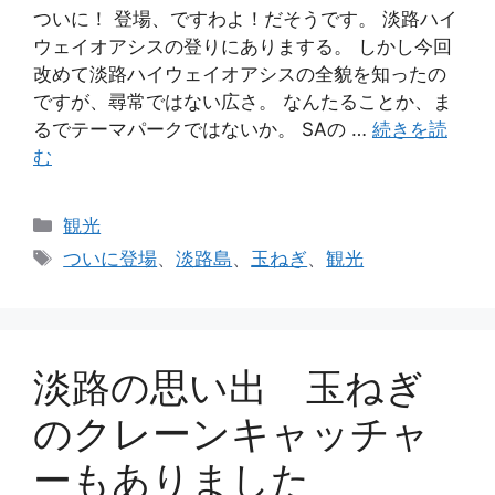
ついに！ 登場、ですわよ！だそうです。 淡路ハイ
ウェイオアシスの登りにありまする。 しかし今回
改めて淡路ハイウェイオアシスの全貌を知ったの
ですが、尋常ではない広さ。 なんたることか、ま
るでテーマパークではないか。 SAの …
続きを読
む
カ
観光
テ
タ
ついに登場
、
淡路島
、
玉ねぎ
、
観光
ゴ
グ
リ
ー
淡路の思い出 玉ねぎ
のクレーンキャッチャ
ーもありました