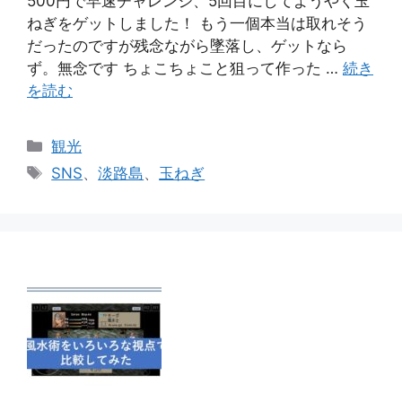
500円で早速チャレンジ、5回目にしてようやく玉
ねぎをゲットしました！ もう一個本当は取れそう
だったのですが残念ながら墜落し、ゲットなら
ず。無念です ちょこちょこと狙って作った …
続き
を読む
カ
観光
テ
タ
SNS
、
淡路島
、
玉ねぎ
ゴ
グ
リ
ー