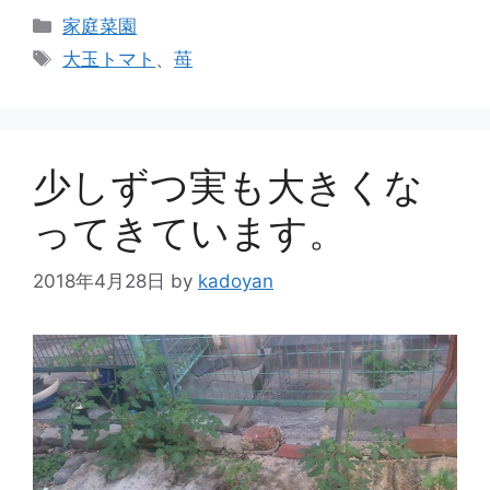
カ
家庭菜園
テ
タ
大玉トマト
、
苺
ゴ
グ
リ
ー
少しずつ実も大きくな
ってきています。
2018年4月28日
by
kadoyan