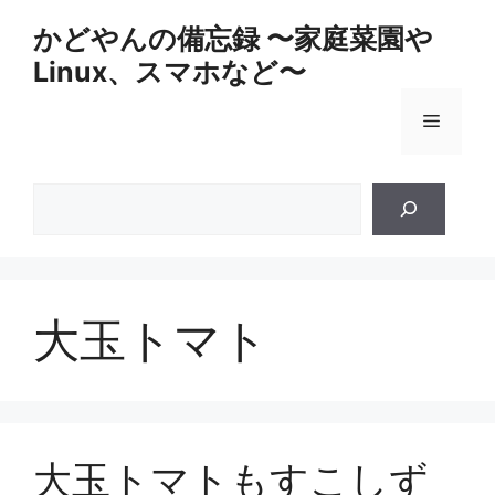
コ
かどやんの備忘録 〜家庭菜園や
ン
Linux、スマホなど〜
テ
ン
メ
ツ
へ
ス
ニ
検
キ
索
ッ
ュ
プ
ー
大玉トマト
大玉トマトもすこしず