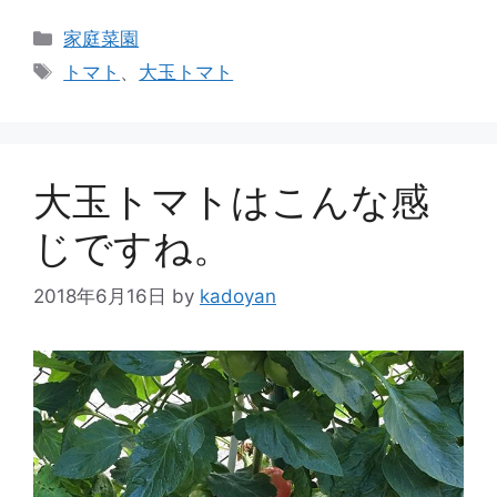
カ
家庭菜園
テ
タ
トマト
、
大玉トマト
ゴ
グ
リ
ー
大玉トマトはこんな感
じですね。
2018年6月16日
by
kadoyan