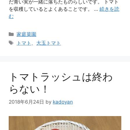
だ青い実が一緒に落ちたものらしいです。 トマト
を収穫しているとよくあることです。 …
続きを読
む
カ
家庭菜園
テ
タ
トマト
、
大玉トマト
ゴ
グ
リ
ー
トマトラッシュは終わ
らない！
2018年6月24日
by
kadoyan