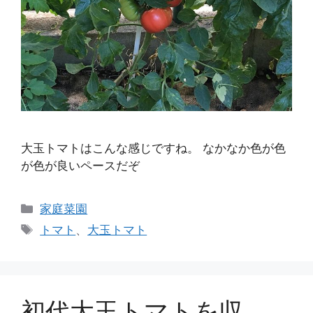
大玉トマトはこんな感じですね。 なかなか色が色
が色が良いペースだぞ
カ
家庭菜園
テ
タ
トマト
、
大玉トマト
ゴ
グ
リ
ー
初代大玉トマトを収