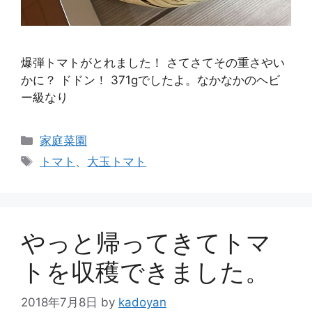
爆弾トマトがとれました！ さてさてその重さやい
かに？ ドドン！ 371gでしたよ。なかなかのヘビ
ー級なり
カ
家庭菜園
テ
タ
トマト
、
大玉トマト
ゴ
グ
リ
ー
やっと帰ってきてトマ
トを収穫できました。
2018年7月8日
by
kadoyan