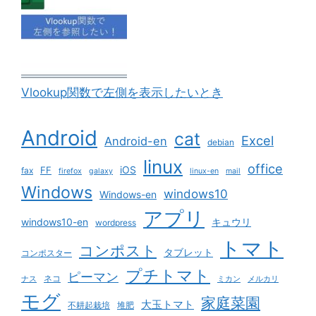
Vlookup関数で左側を表示したいとき
Android
cat
Excel
Android-en
debian
linux
office
iOS
FF
fax
firefox
galaxy
linux-en
mail
Windows
windows10
Windows-en
アプリ
windows10-en
キュウリ
wordpress
トマト
コンポスト
タブレット
コンポスター
プチトマト
ピーマン
ネコ
ナス
ミカン
メルカリ
モグ
家庭菜園
大玉トマト
不耕起栽培
堆肥