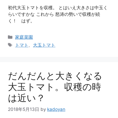
初代大玉トマトを収穫。 とはいえ大きさは中玉く
らいですかな これから 怒涛の勢いで収穫が続
く！ はず。
カ
家庭菜園
テ
タ
トマト
、
大玉トマト
ゴ
グ
リ
ー
だんだんと大きくなる
大玉トマト。収穫の時
は近い？
2018年5月13日
by
kadoyan