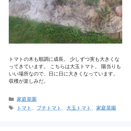
トマトの木も順調に成長。 少しずつ実も大きくな
ってきています。 こちらは大玉トマト。 陽当りも
いい場所なので、日に日に大きくなっています。
収穫が楽しみだ。
カ
家庭菜園
テ
タ
トマト
、
プチトマト
、
大玉トマト
、
家庭菜園
ゴ
グ
リ
ー