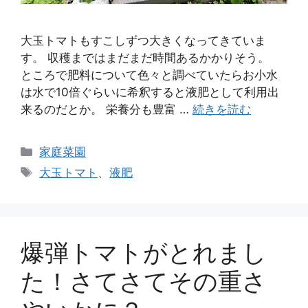
大玉トマトもすこしずつ大きくなってきていま
す。 収穫まではまだまだ時間あるかかりそう。
ところで肥料について色々と調べていたらお小水
は水で10倍ぐらいに希釈すると液肥として利用出
来るのだとか。 栄養分も豊富 …
続きを読む
カ
家庭菜園
テ
タ
大玉トマト
、
液肥
ゴ
グ
リ
ー
爆弾トマトがとれまし
た！さてさてその重さ