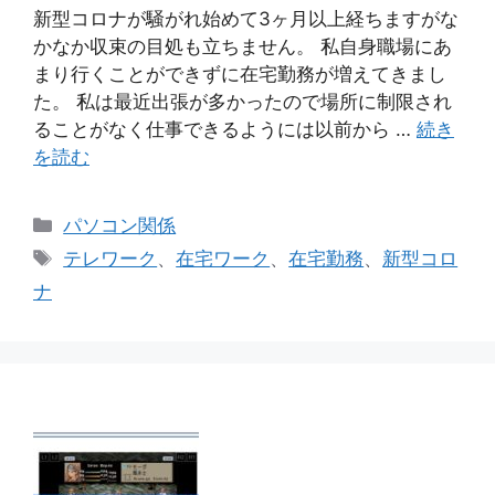
新型コロナが騒がれ始めて3ヶ月以上経ちますがな
かなか収束の目処も立ちません。 私自身職場にあ
まり行くことができずに在宅勤務が増えてきまし
た。 私は最近出張が多かったので場所に制限され
ることがなく仕事できるようには以前から …
続き
を読む
カ
パソコン関係
テ
タ
テレワーク
、
在宅ワーク
、
在宅勤務
、
新型コロ
ゴ
グ
ナ
リ
ー