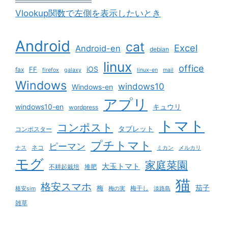
Vlookup関数で左側を表示したいとき
Android
cat
Excel
Android-en
debian
linux
office
iOS
FF
fax
firefox
galaxy
linux-en
mail
Windows
windows10
Windows-en
アプリ
windows10-en
キュウリ
wordpress
トマト
コンポスト
タブレット
コンポスター
プチトマト
ピーマン
ネコ
ナス
ミカン
メルカリ
モグ
家庭菜園
大玉トマト
不耕起栽培
堆肥
猫
格安スマホ
茄子
梅
梅干し
格安sim
梅の実
淡路島
雑草