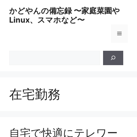
コ
かどやんの備忘録 〜家庭菜園や
ン
Linux、スマホなど〜
テ
ン
メ
ツ
へ
ス
ニ
検
キ
索
ッ
ュ
プ
ー
在宅勤務
自宅で快適にテレワー