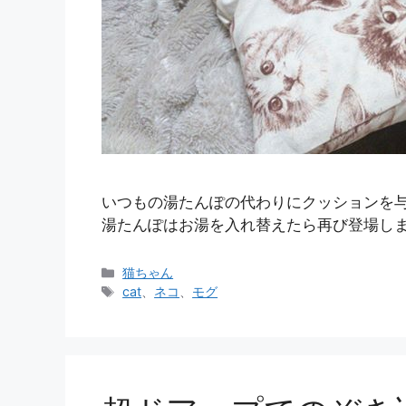
いつもの湯たんぽの代わりにクッションを与
湯たんぽはお湯を入れ替えたら再び登場し
カ
猫ちゃん
テ
タ
cat
、
ネコ
、
モグ
ゴ
グ
リ
ー