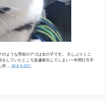
グのような男前のアゴは女の子です。 久しぶりミニ
活をしていたところ急遽家出してしまい一年間行方不
た所 …
続きを読む