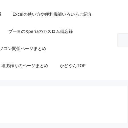
係
Excelの使い方や便利機能いろいろご紹介
ブーヨのXperiaのカスロム備忘録
検
索
等パソコン関係ページまとめ
と堆肥作りのページまとめ
かどやんTOP