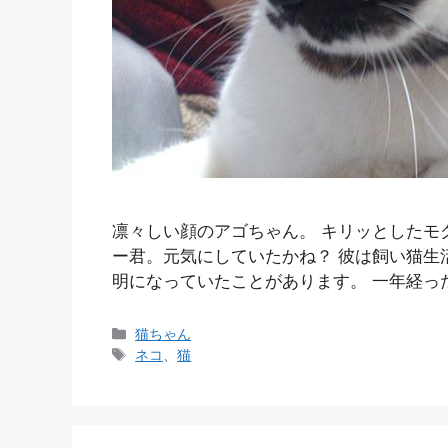
凛々しい顔のアゴちゃん。 キリッとしたモ
ー君。元気にしていたかね？ 彼は飼い猫生
明になっていたことがあります。 一年経っ
カ
猫ちゃん
テ
タ
ネコ
、
猫
ゴ
グ
リ
ー