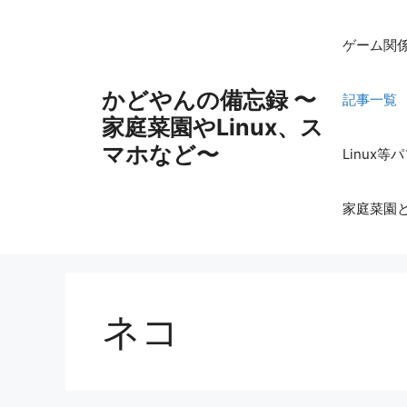
コ
ン
ゲーム関
テ
ン
かどやんの備忘録 〜
記事一覧
ツ
家庭菜園やLinux、ス
へ
ス
マホなど〜
Linux
キ
ッ
家庭菜園
プ
ネコ