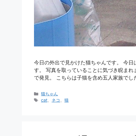
今日の外出で見かけた猫ちゃんです。 今日
す。 写真を取っていることに気づき睨まれ
で発見。 こちらは子猫を含め五人家族でし
カ
猫ちゃん
テ
タ
cat
、
ネコ
、
猫
ゴ
グ
リ
ー