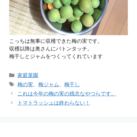
こっちは無事に収穫できた梅の実です。
収穫以降は奥さんにバトンタッチ。
梅干しとジャムをつくってくれています
カ
家庭菜園
テ
タ
梅の実
、
梅ジャム
、
梅干し
ゴ
グ
これは今年の梅の実の残念なやつらです。
リ
トマトラッシュは終わらない！
ー