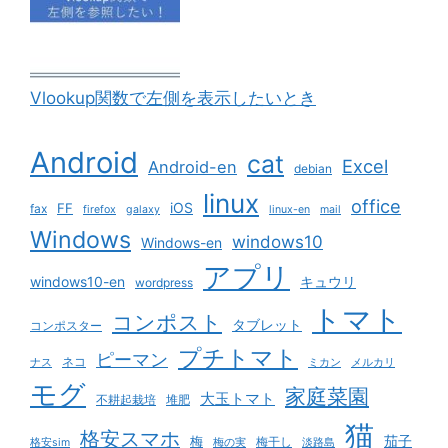
Vlookup関数で左側を表示したいとき
Android
cat
Excel
Android-en
debian
linux
office
iOS
FF
fax
firefox
galaxy
linux-en
mail
Windows
windows10
Windows-en
アプリ
windows10-en
キュウリ
wordpress
トマト
コンポスト
タブレット
コンポスター
プチトマト
ピーマン
ネコ
ナス
ミカン
メルカリ
モグ
家庭菜園
大玉トマト
不耕起栽培
堆肥
猫
格安スマホ
茄子
梅
梅干し
格安sim
梅の実
淡路島