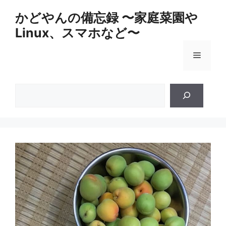
コ
かどやんの備忘録 〜家庭菜園や
ン
Linux、スマホなど〜
テ
ン
メ
ツ
へ
ス
ニ
検
キ
索
ッ
ュ
プ
ー