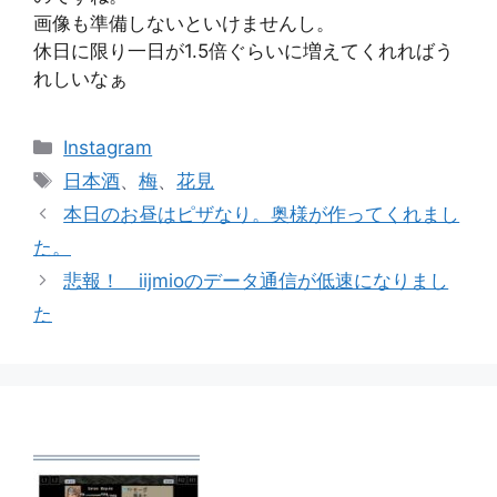
画像も準備しないといけませんし。
休日に限り一日が1.5倍ぐらいに増えてくれればう
れしいなぁ
カ
Instagram
テ
タ
日本酒
、
梅
、
花見
ゴ
グ
本日のお昼はピザなり。奥様が作ってくれまし
リ
た。
ー
悲報！ iijmioのデータ通信が低速になりまし
た