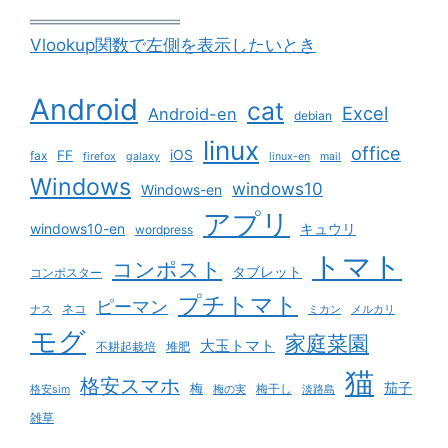
Vlookup関数で左側を表示したいとき
Android
cat
Excel
Android-en
debian
linux
office
iOS
FF
fax
firefox
galaxy
linux-en
mail
Windows
windows10
Windows-en
アプリ
windows10-en
キュウリ
wordpress
トマト
コンポスト
タブレット
コンポスター
プチトマト
ピーマン
ネコ
ナス
ミカン
メルカリ
モグ
家庭菜園
大玉トマト
不耕起栽培
堆肥
猫
格安スマホ
茄子
梅
梅干し
格安sim
梅の実
淡路島
雑草