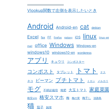
Vlookup関数で左側を表示したいとき
Android
cat
Android-en
debian
linux
Excel
iOS
FF
fax
firefox
galaxy
linux-en
Windows
office
Windows-en
mail
windows10
windows10-en
wordpress
アプリ
キュウリ
コンポスター
トマト
コンポスト
タブレット
ナス
プチトマト
ピーマン
ネコ
ミカン
メルカリ
モグ
家庭菜
大玉トマト
不耕起栽培
堆肥
格安スマホ
梅
梅干し
格安sim
梅の実
淡路島
猫
茄子
雑草