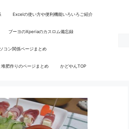
係
Excelの使い方や便利機能いろいろご紹介
ブーヨのXperiaのカスロム備忘録
検
索
等パソコン関係ページまとめ
と堆肥作りのページまとめ
かどやんTOP