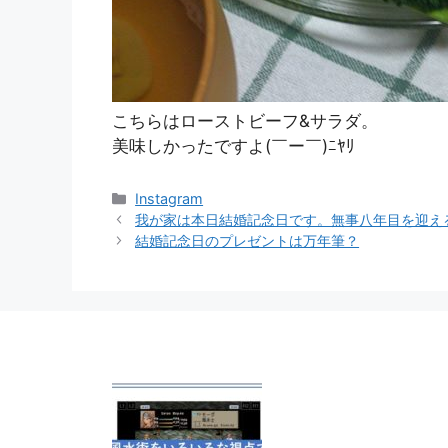
こちらはローストビーフ&サラダ。
美味しかったですよ(￣ー￣)ﾆﾔﾘ
カ
Instagram
テ
我が家は本日結婚記念日です。無事八年目を迎え
ゴ
結婚記念日のプレゼントは万年筆？
リ
ー