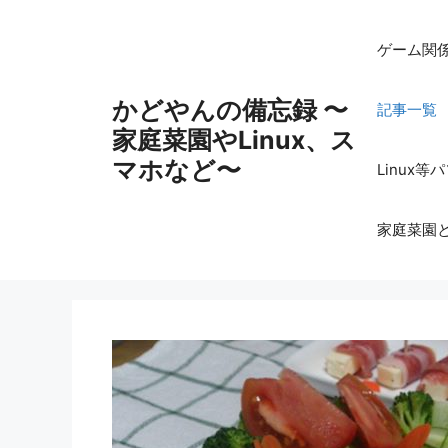
コ
ン
ゲーム関
テ
ン
かどやんの備忘録 〜
記事一覧
ツ
家庭菜園やLinux、ス
へ
ス
マホなど〜
Linux
キ
ッ
家庭菜園
プ