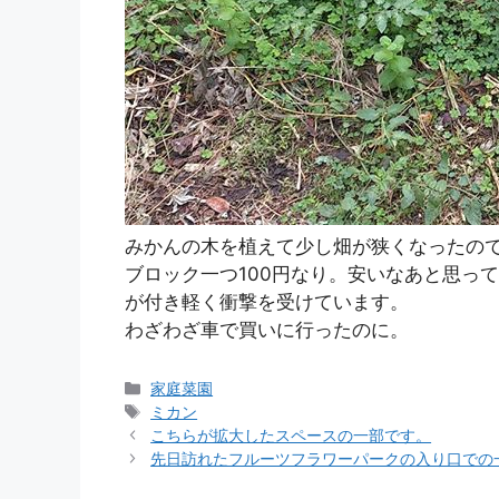
みかんの木を植えて少し畑が狭くなったの
ブロック一つ100円なり。安いなあと思っ
が付き軽く衝撃を受けています。
わざわざ車で買いに行ったのに。
カ
家庭菜園
テ
タ
ミカン
ゴ
グ
こちらが拡大したスペースの一部です。
リ
先日訪れたフルーツフラワーパークの入り口での
ー