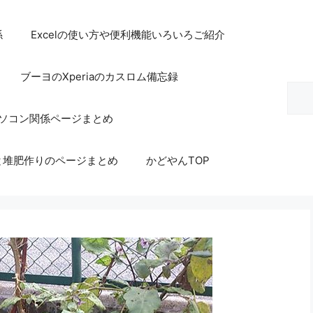
係
Excelの使い方や便利機能いろいろご紹介
ブーヨのXperiaのカスロム備忘録
検
索
等パソコン関係ページまとめ
と堆肥作りのページまとめ
かどやんTOP