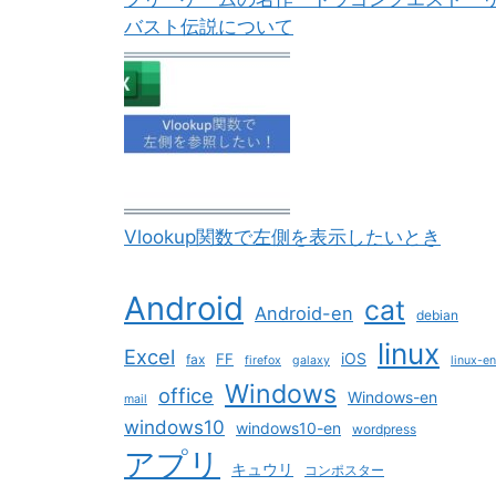
バスト伝説について
Vlookup関数で左側を表示したいとき
Android
cat
Android-en
debian
linux
Excel
iOS
FF
fax
firefox
galaxy
linux-en
Windows
office
Windows-en
mail
windows10
windows10-en
wordpress
アプリ
キュウリ
コンポスター