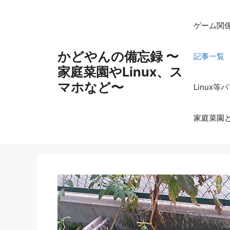
コ
ン
ゲーム関
テ
ン
かどやんの備忘録 〜
記事一覧
ツ
家庭菜園やLinux、ス
へ
ス
マホなど〜
Linux
キ
ッ
家庭菜園
プ