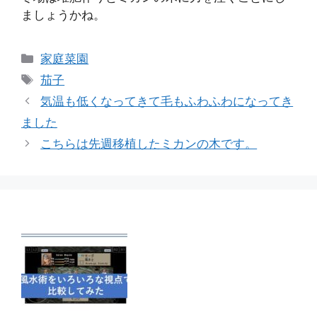
ましょうかね。
カ
家庭菜園
テ
タ
茄子
ゴ
グ
気温も低くなってきて毛もふわふわになってき
リ
ました
ー
こちらは先週移植したミカンの木です。