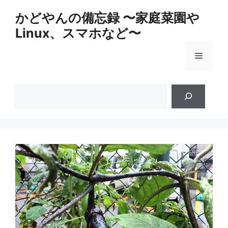
コ
かどやんの備忘録 〜家庭菜園や
ン
Linux、スマホなど〜
テ
ン
メ
ツ
へ
ス
ニ
検
キ
索
ッ
ュ
プ
ー