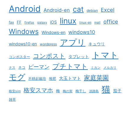
Android
cat
Excel
Android-en
debian
linux
office
iOS
FF
fax
firefox
galaxy
linux-en
mail
Windows
windows10
Windows-en
アプリ
windows10-en
キュウリ
wordpress
トマト
コンポスト
タブレット
コンポスター
プチトマト
ピーマン
ネコ
ナス
ミカン
メルカリ
モグ
家庭菜園
大玉トマト
不耕起栽培
堆肥
猫
格安スマホ
茄子
梅
梅干し
格安sim
梅の実
淡路島
雑草