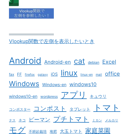
Vlookup関数で左側を表示したいとき
Android
cat
Excel
Android-en
debian
linux
office
iOS
FF
fax
firefox
galaxy
linux-en
mail
Windows
windows10
Windows-en
アプリ
windows10-en
キュウリ
wordpress
トマト
コンポスト
タブレット
コンポスター
プチトマト
ピーマン
ネコ
ナス
ミカン
メルカリ
モグ
家庭菜園
大玉トマト
不耕起栽培
堆肥