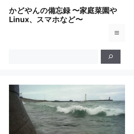
コ
かどやんの備忘録 〜家庭菜園や
ン
Linux、スマホなど〜
テ
ン
メ
ツ
へ
ス
ニ
検
キ
索
ッ
ュ
プ
ー