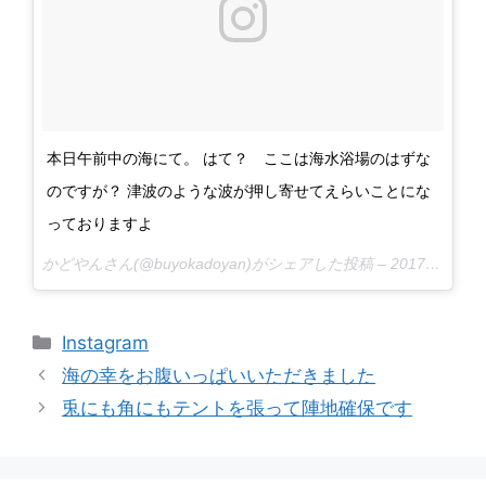
本日午前中の海にて。 はて？ ここは海水浴場のはずな
のですが？ 津波のような波が押し寄せてえらいことにな
っておりますよ
かどやんさん(@buyokadoyan)がシェアした投稿 –
2017 8月 14 1:35午前 PDT
カ
Instagram
テ
海の幸をお腹いっぱいいただきました
ゴ
兎にも角にもテントを張って陣地確保です
リ
ー