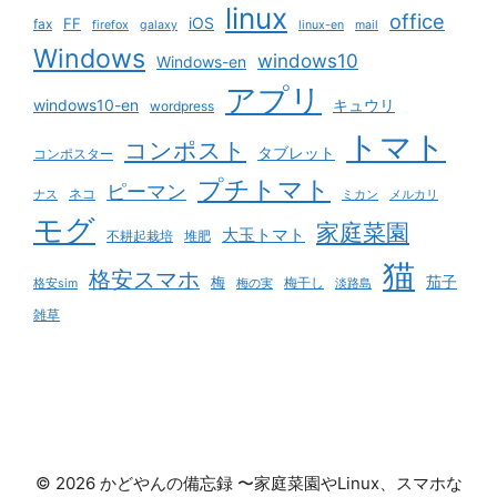
linux
office
iOS
FF
fax
firefox
galaxy
linux-en
mail
Windows
windows10
Windows-en
アプリ
windows10-en
キュウリ
wordpress
トマト
コンポスト
タブレット
コンポスター
プチトマト
ピーマン
ネコ
ナス
ミカン
メルカリ
モグ
家庭菜園
大玉トマト
不耕起栽培
堆肥
猫
格安スマホ
茄子
梅
梅干し
格安sim
梅の実
淡路島
雑草
© 2026 かどやんの備忘録 〜家庭菜園やLinux、スマホな