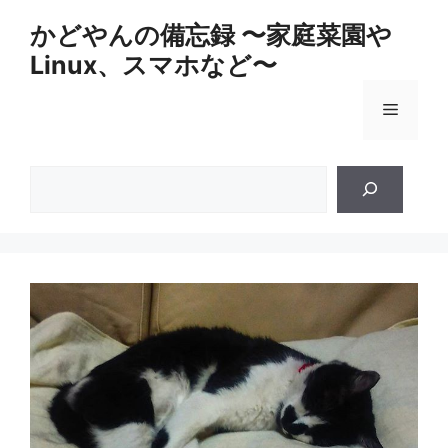
コ
かどやんの備忘録 〜家庭菜園や
ン
Linux、スマホなど〜
テ
ン
メ
ツ
へ
ス
ニ
検
キ
索
ッ
ュ
プ
ー