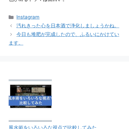
カ
Instagram
テ
汚れきった心を日本酒で浄化しましょうかね。
ゴ
今日も堆肥が完成したので、ふるいにかけてい
リ
ます。
ー
風水術をいろいろな視点で比較してみた